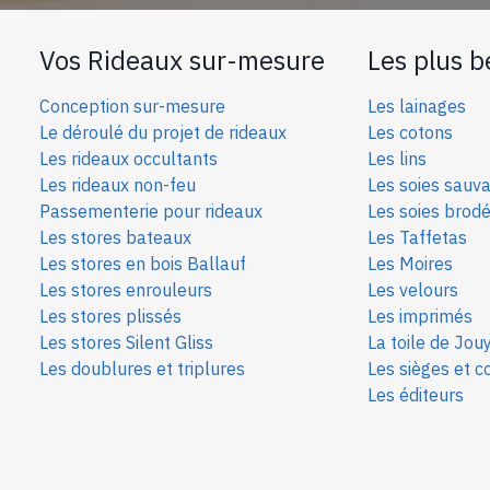
Vos Rideaux sur-mesure
Les plus b
Conception sur-mesure
Les lainages
Le déroulé du projet de rideaux
Les cotons
Les rideaux occultants
Les lins
Les rideaux non-feu
Les soies sauv
Passementerie pour rideaux
Les soies bro
d
Les stores bateaux
Les Taffetas
Les stores en bois Ballauf
Les Moires
Les stores enrouleurs
Les velours
Les stores plissés
Les imprimés
Les stores Silent Gliss
La toile de Jou
Les doublures et triplures
Les sièges et c
Les éditeurs