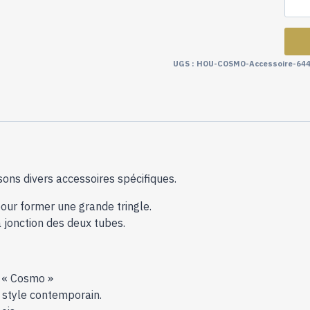
UGS :
HOU-COSMO-Accessoire-64
sons divers accessoires spécifiques.
our former une grande tringle.
a jonction des deux tubes.
x « Cosmo »
n style contemporain.