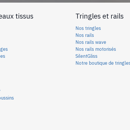
eaux tissus
Tringles et rails
Nos tringles
Nos rails
Nos rails wave
ages
Nos rails motorisés
ées
SilentGliss
Notre boutique de tringle
y
oussins