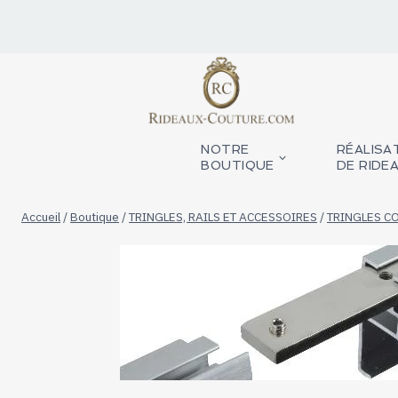
Aller
au
contenu
NOTRE
RÉALISA
BOUTIQUE
DE RIDE
Accueil
/
Boutique
/
TRINGLES, RAILS ET ACCESSOIRES
/
TRINGLES C