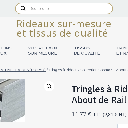
Recherche
de
produits
Rideaux sur-mesure
et tissus de qualité
TIONS
VOS RIDEAUX
TISSUS
TRIN
AUX
SUR MESURE
DE QUALITÉ
ET R
ONTEMPORAINES "COSMO"
/
Tringles à Rideaux Collection Cosmo : 1 About 
Tringles à Ri
About de Rail
11,77
€
TTC (
9,81
€
HT)