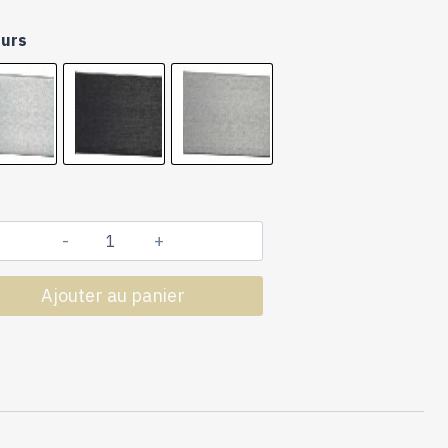
eurs
quantité
de
Ajouter au panier
Tringles
à
Rideaux
Collection
Cosmo
:
2