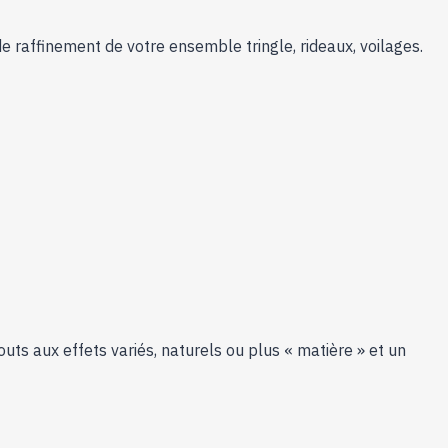
Embouts
Finial
de raffinement de votre ensemble tringle, rideaux, voilages.
2.0
pour
Profil
Arrière
-
64221
uts aux effets variés, naturels ou plus « matière » et un