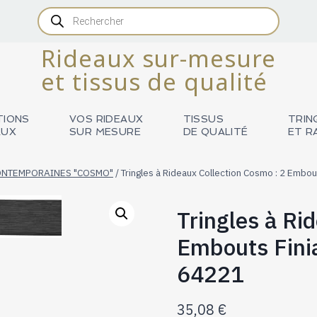
Recherche
de
produits
Rideaux sur-mesure
et tissus de qualité
TIONS
VOS RIDEAUX
TISSUS
TRIN
AUX
SUR MESURE
DE QUALITÉ
ET R
ONTEMPORAINES "COSMO"
/
Tringles à Rideaux Collection Cosmo : 2 Embout
Tringles à Ri
Embouts Finial
64221
35,08
€