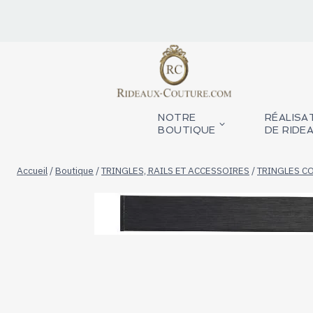
Aller
au
contenu
NOTRE
RÉALISA
BOUTIQUE
DE RIDE
Accueil
/
Boutique
/
TRINGLES, RAILS ET ACCESSOIRES
/
TRINGLES C