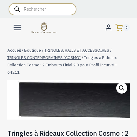
Aller
Recherche
de
au
produits
contenu
0
Accueil
/
Boutique
/
TRINGLES, RAILS ET ACCESSOIRES
/
TRINGLES CONTEMPORAINES "COSMO"
/
Tringles à Rideaux
Collection Cosmo : 2 Embouts Finial 2.0 pour Profil Incurvé –
64211
Tringles à Rideaux Collection Cosmo : 2