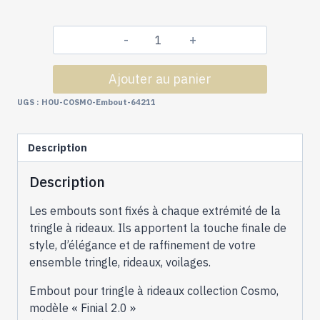
quantité
de
Ajouter au panier
Tringles
à
UGS :
HOU-COSMO-Embout-64211
Rideaux
Collection
Description
Cosmo
:
Description
2
Embouts
Les embouts sont fixés à chaque extrémité de la
Finial
tringle à rideaux. Ils apportent la touche finale de
2.0
style, d’élégance et de raffinement de votre
pour
ensemble tringle, rideaux, voilages.
Profil
Incurvé
Embout pour tringle à rideaux collection Cosmo,
-
modèle « Finial 2.0 »