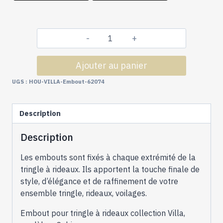
quantité
de
Ajouter au panier
Tringles
à
UGS :
HOU-VILLA-Embout-62074
Rideaux
Collection
Description
Villa
:
Description
2
Embouts
Les embouts sont fixés à chaque extrémité de la
Cubic
tringle à rideaux. Ils apportent la touche finale de
Coloris
style, d’élégance et de raffinement de votre
Métallisé
ensemble tringle, rideaux, voilages.
-62074
Embout pour tringle à rideaux collection Villa,