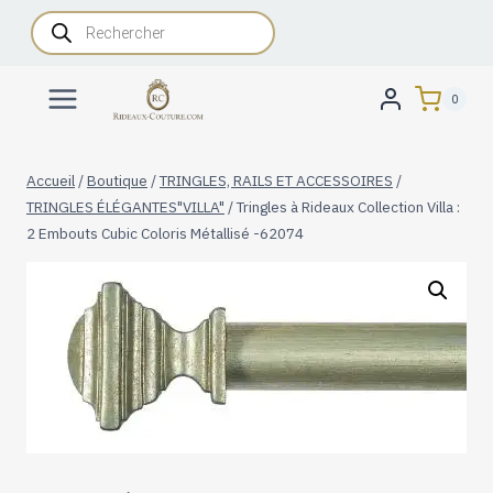
Aller
Recherche
de
au
produits
contenu
0
Accueil
/
Boutique
/
TRINGLES, RAILS ET ACCESSOIRES
/
TRINGLES ÉLÉGANTES"VILLA"
/
Tringles à Rideaux Collection Villa :
2 Embouts Cubic Coloris Métallisé -62074