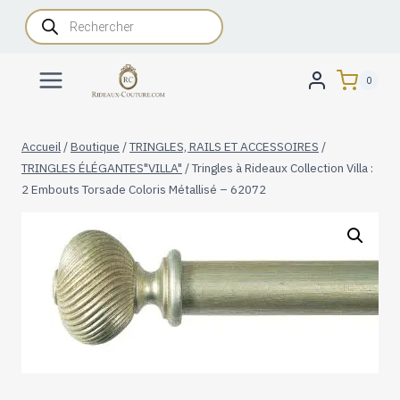
Aller
Recherche
de
au
produits
contenu
0
Accueil
/
Boutique
/
TRINGLES, RAILS ET ACCESSOIRES
/
TRINGLES ÉLÉGANTES"VILLA"
/
Tringles à Rideaux Collection Villa :
2 Embouts Torsade Coloris Métallisé – 62072