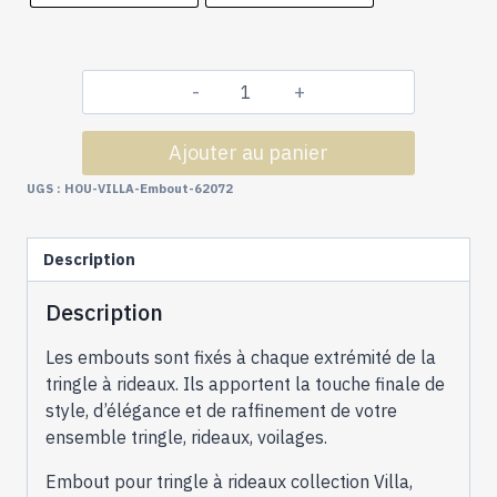
quantité
de
Ajouter au panier
Tringles
à
UGS :
HOU-VILLA-Embout-62072
Rideaux
Collection
Description
Villa
:
Description
2
Embouts
Les embouts sont fixés à chaque extrémité de la
Torsade
tringle à rideaux. Ils apportent la touche finale de
Coloris
style, d’élégance et de raffinement de votre
Métallisé
ensemble tringle, rideaux, voilages.
-
62072
Embout pour tringle à rideaux collection Villa,