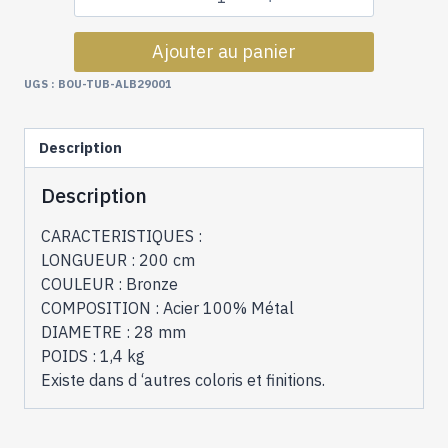
quantité
de
Ajouter au panier
Tube
acier
UGS :
BOU-TUB-ALB29001
coloris
bronze
Description
28MM
longueur
Description
200
cm
CARACTERISTIQUES :
Collection
LONGUEUR : 200 cm
ALLIANCE
COULEUR : Bronze
COMPOSITION : Acier 100% Métal
DIAMETRE : 28 mm
POIDS : 1,4 kg
Existe dans d ‘autres coloris et finitions.