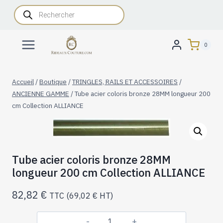
Aller
Recherche
de
au
produits
contenu
0
Accueil
/
Boutique
/
TRINGLES, RAILS ET ACCESSOIRES
/
ANCIENNE GAMME
/
Tube acier coloris bronze 28MM longueur 200
cm Collection ALLIANCE
Tube acier coloris bronze 28MM
longueur 200 cm Collection ALLIANCE
82,82
€
TTC (
69,02
€
HT)