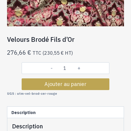
Velours Brodé Fils d’Or
276,66
€
TTC (
230,55
€
HT)
quantité
de
Ajouter au panier
Velours
Brodé
UGS :
utm-vel-brod-cer-rouge
Fils
d'Or
Description
Description