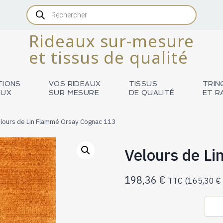
Recherche
de
produits
Rideaux sur-mesure
et tissus de qualité
TIONS
VOS RIDEAUX
TISSUS
TRIN
AUX
SUR MESURE
DE QUALITÉ
ET R
lours de Lin Flammé Orsay Cognac 113
Velours de L
198,36
€
TTC (
165,30
€