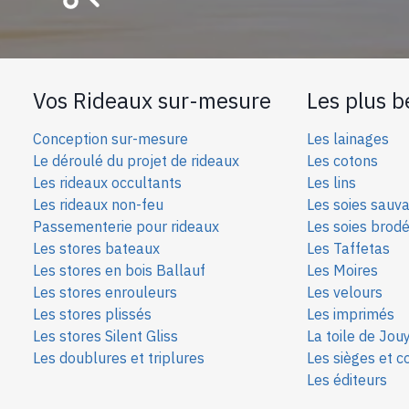
Vos Rideaux sur-mesure
Les plus b
Conception sur-mesure
Les lainages
Le déroulé du projet de rideaux
Les cotons
Les rideaux occultants
Les lins
Les rideaux non-feu
Les soies sauv
Passementerie pour rideaux
Les soies bro
d
Les stores bateaux
Les Taffetas
Les stores en bois Ballauf
Les Moires
Les stores enrouleurs
Les velours
Les stores plissés
Les imprimés
Les stores Silent Gliss
La toile de Jou
Les doublures et triplures
Les sièges et c
Les éditeurs