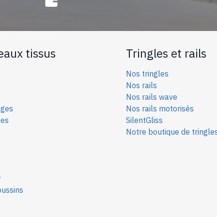
eaux tissus
Tringles et rails
Nos tringles
Nos rails
Nos rails wave
ages
Nos rails motorisés
ées
SilentGliss
Notre boutique de tringle
y
oussins