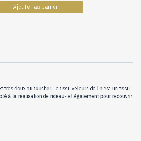
de
Ajouter au panier
Velours
de
Lin
Flammé
Orsay
Cognac
113
et très doux au toucher. Le tissu velours de lin est un tissu
té à la réalisation de rideaux et également pour recouvrir