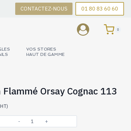
CONTACTEZ-NOUS
01 80 83 60 60
0
GLES
VOS STORES
AILS
HAUT DE GAMME
in Flammé Orsay Cognac 113
HT)
quantité