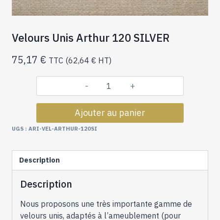
Velours Unis Arthur 120 SILVER
75,17
€
TTC (
62,64
€
HT)
quantité
de
Ajouter au panier
Velours
Unis
UGS :
ARI-VEL-ARTHUR-120SI
Arthur
120
Description
SILVER
Description
Nous proposons une très importante gamme de
velours unis, adaptés à l’ameublement (pour