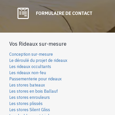
FORMULAIRE DE CONTACT
Vos Rideaux sur-mesure
Conception sur-mesure
Le déroulé du projet de rideaux
Les rideaux occultants
Les rideaux non-feu
Passementerie pour rideaux
Les stores bateaux
Les stores en bois Ballauf
Les stores enrouleurs
Les stores plissés
Les stores Silent Gliss