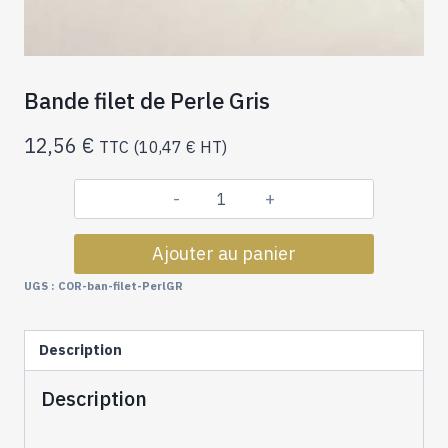
Bande filet de Perle Gris
12,56
€
TTC (
10,47
€
HT)
quantité
de
Ajouter au panier
Bande
filet
UGS :
COR-ban-filet-PerlGR
de
Perle
Description
Gris
Description