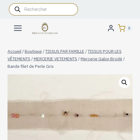
Aller
Recherche
de
au
produits
contenu
0
Accueil
/
Boutique
/
TISSUS PAR FAMILLE
/
TISSUS POUR LES
VÊTEMENTS
/
MERCERIE VETEMENTS
/
Mercerie Galon Brodé
/
Bande filet de Perle Gris