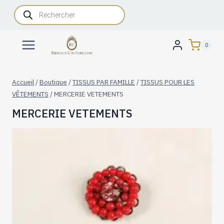
Aller
Recherche
de
au
produits
contenu
0
Accueil
/
Boutique
/
TISSUS PAR FAMILLE
/
TISSUS POUR LES
VÊTEMENTS
/
MERCERIE VETEMENTS
MERCERIE VETEMENTS