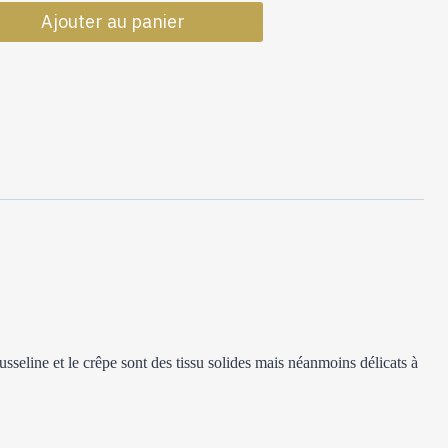
de
Ajouter au panier
Bande
Plissé
Mousseline
Jaune
sseline et le crêpe
sont
des
tissu solides mais néanmoins délicats à