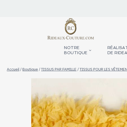
Aller
au
contenu
NOTRE
RÉALISA
BOUTIQUE
DE RIDE
Accueil
/
Boutique
/
TISSUS PAR FAMILLE
/
TISSUS POUR LES VÊTEME