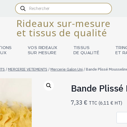
Recherche
de
produits
Rideaux sur-mesure
et tissus de qualité
TIONS
VOS RIDEAUX
TISSUS
TRIN
AUX
SUR MESURE
DE QUALITÉ
ET R
NTS
/
MERCERIE VETEMENTS
/
Mercerie Galon Uni
/
Bande Plissé Mousselin
Bande Plissé
7,33
€
TTC (
6,11
€
HT)