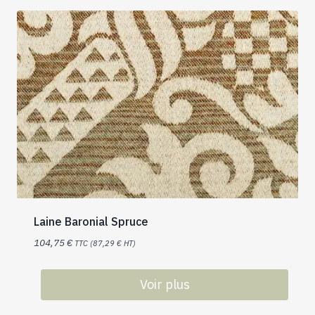
Laine Baronial Spruce
104,75
€
TTC (
87,29
€
HT)
Voir plus