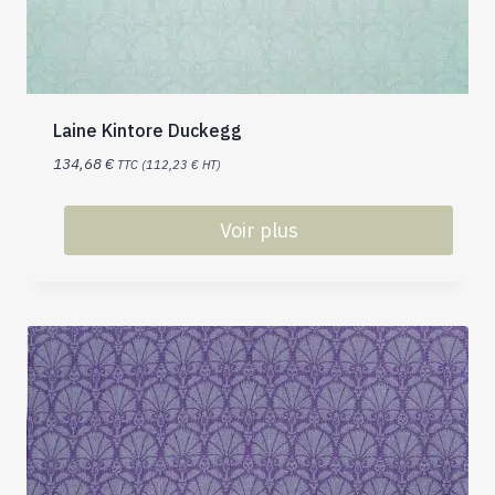
Laine Kintore Duckegg
134,68
€
TTC (
112,23
€
HT)
Voir plus