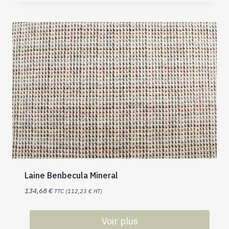
Laine Benbecula Mineral
134,68
€
TTC (
112,23
€
HT)
Voir plus