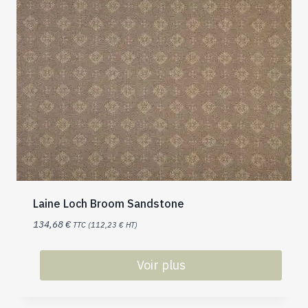
Laine Loch Broom Sandstone
134,68
€
TTC (
112,23
€
HT)
Voir plus