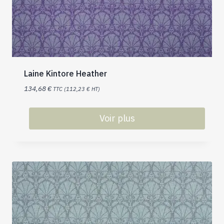
Laine Kintore Heather
134,68
€
TTC (
112,23
€
HT)
Voir plus