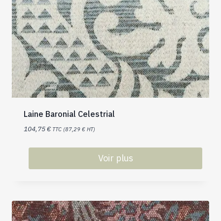
Laine Baronial Celestrial
104,75
€
TTC (
87,29
€
HT)
Voir plus