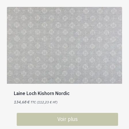
Laine Loch Kishorn Nordic
134,68
€
TTC (
112,23
€
HT)
Voir plus