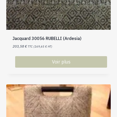
Jacquard 30056 RUBELLI (Ardesia)
203,58
€
TTC (
169,65
€
HT)
Voir plus