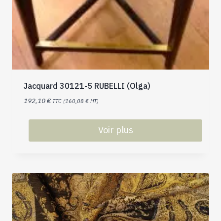
Jacquard 30121-5 RUBELLI (Olga)
192,10
€
TTC (
160,08
€
HT)
Voir plus