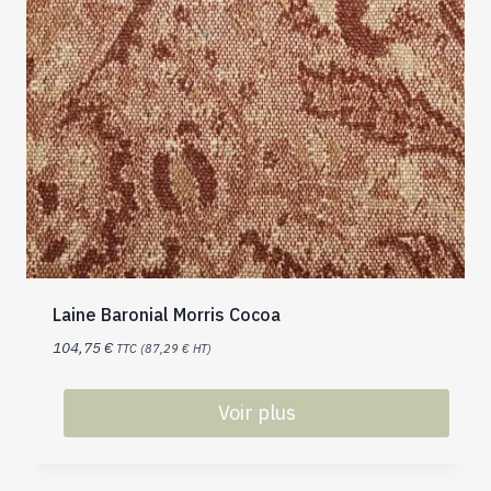
Laine Baronial Morris Cocoa
104,75
€
TTC (
87,29
€
HT)
Voir plus