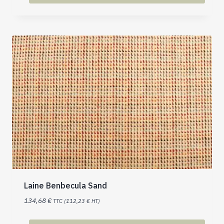
Laine Benbecula Sand
134,68
€
TTC (
112,23
€
HT)