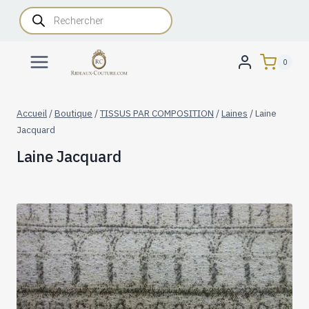
Aller
Recherche
de
au
produits
contenu
0
Accueil
/
Boutique
/
TISSUS PAR COMPOSITION
/
Laines
/
Laine
Jacquard
Laine Jacquard