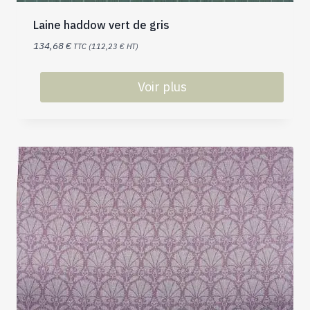
Laine haddow vert de gris
134,68
€
TTC (
112,23
€
HT)
Voir plus