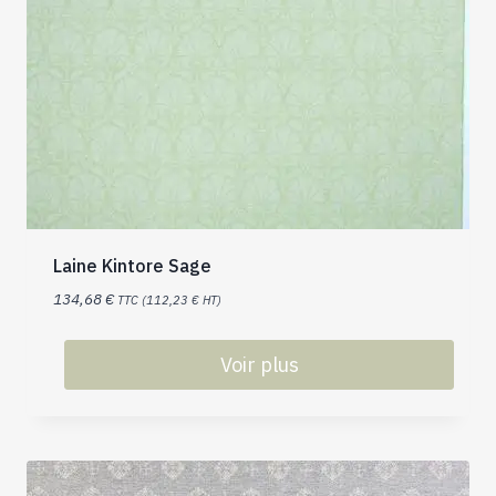
Laine Kintore Sage
134,68
€
TTC (
112,23
€
HT)
Voir plus