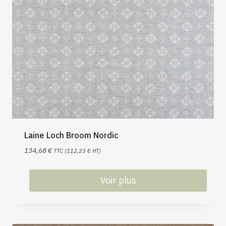
Laine Loch Broom Nordic
134,68
€
TTC (
112,23
€
HT)
Voir plus