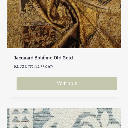
Jacquard Bohême Old Gold
51,32
€
TTC (
42,77
€
HT)
Voir plus