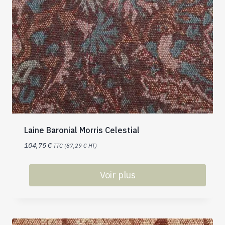
Laine Baronial Morris Celestial
104,75
€
TTC (
87,29
€
HT)
Voir plus