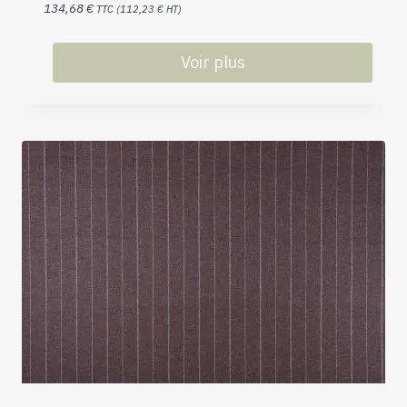
134,68
€
TTC (
112,23
€
HT)
Voir plus