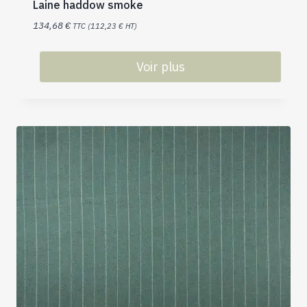
Laine haddow smoke
134,68
€
TTC (
112,23
€
HT)
Voir plus