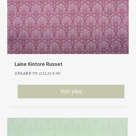
Laine Kintore Russet
134,68
€
TTC (
112,23
€
HT)
Voir plus