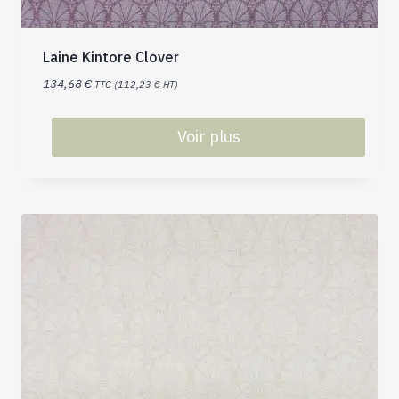
Laine Kintore Clover
134,68
€
TTC (
112,23
€
HT)
Voir plus