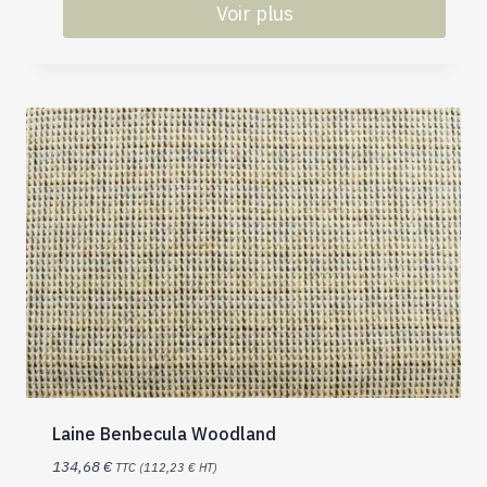
Voir plus
Laine Benbecula Woodland
134,68
€
TTC (
112,23
€
HT)