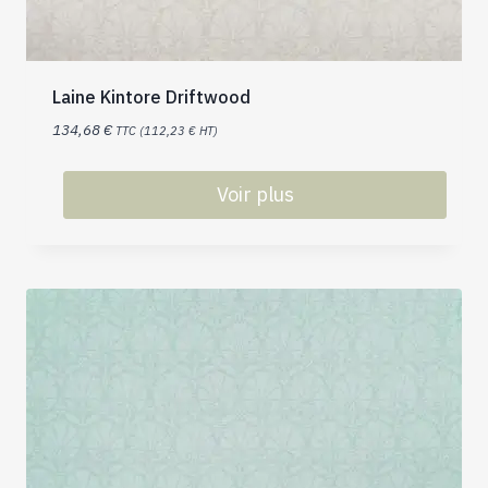
Laine Kintore Driftwood
134,68
€
TTC (
112,23
€
HT)
Voir plus