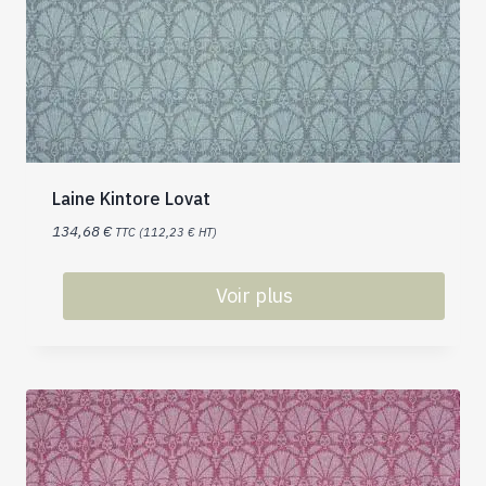
Laine Kintore Lovat
134,68
€
TTC (
112,23
€
HT)
Voir plus