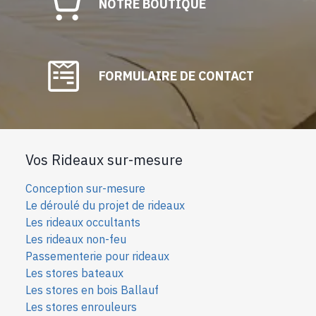
NOTRE BOUTIQUE
FORMULAIRE DE CONTACT
Vos Rideaux sur-mesure
Conception sur-mesure
Le déroulé du projet de rideaux
Les rideaux occultants
Les rideaux non-feu
Passementerie pour rideaux
Les stores bateaux
Les stores en bois Ballauf
Les stores enrouleurs