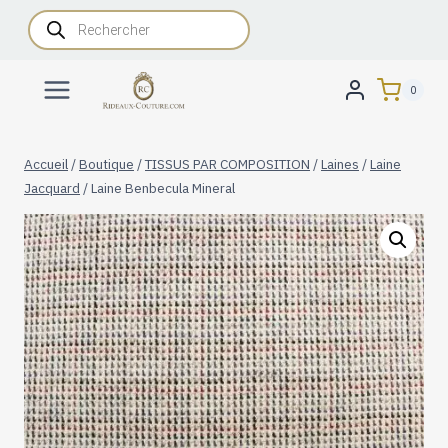
Aller
Recherche
de
au
produits
contenu
0
Accueil
/
Boutique
/
TISSUS PAR COMPOSITION
/
Laines
/
Laine
Jacquard
/
Laine Benbecula Mineral