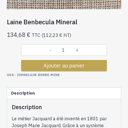
Laine Benbecula Mineral
134,68
€
TTC (
112,23
€
HT)
quantité
de
Ajouter au panier
Laine
Benbecula
UGS :
JOHNELGIN-BENBE-MINE
Mineral
Description
Description
Le métier Jacquard a été inventé en 1801 par
Joseph Marie Jacquard. Grâce à un système