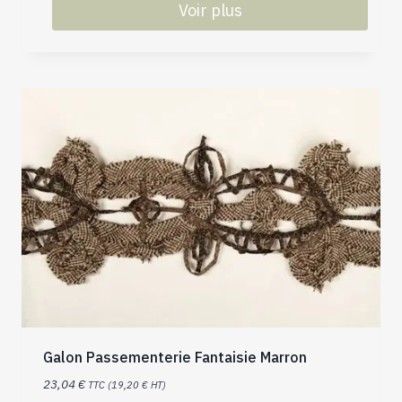
Voir plus
Galon Passementerie Fantaisie Marron
23,04
€
TTC (
19,20
€
HT)