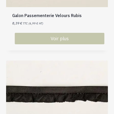
Galon Passementerie Velours Rubis
8,39
€
TTC (
6,99
€
HT)
Voir plus