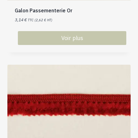
Galon Passementerie Or
3,14
€
TTC (
2,62
€
HT)
Voir plus