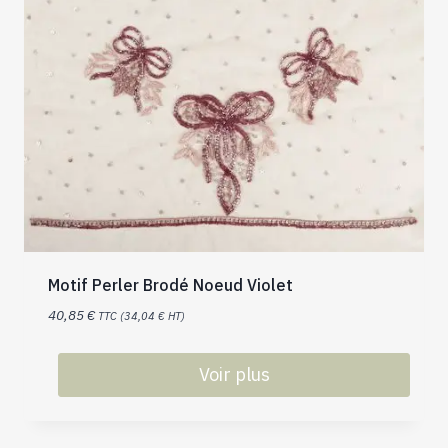
Motif Perler Brodé Noeud Violet
40,85
€
TTC (
34,04
€
HT)
Voir plus