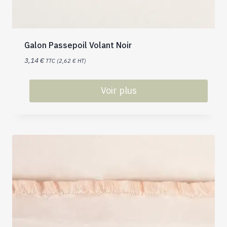
Galon Passepoil Volant Noir
3,14
€
TTC (
2,62
€
HT)
Voir plus