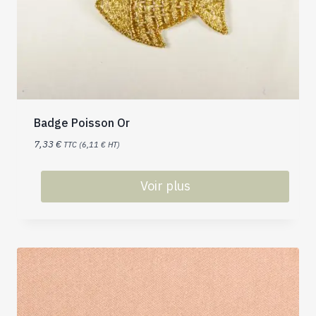
Badge Poisson Or
7,33
€
TTC (
6,11
€
HT)
Voir plus