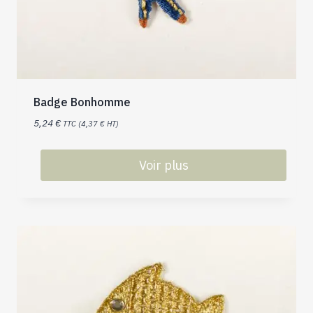
Badge Bonhomme
5,24
€
TTC (
4,37
€
HT)
Voir plus