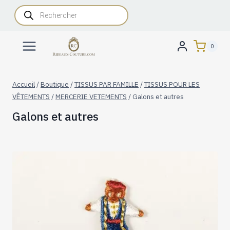
Aller
Recherche
de
au
produits
contenu
0
Accueil
/
Boutique
/
TISSUS PAR FAMILLE
/
TISSUS POUR LES
VÊTEMENTS
/
MERCERIE VETEMENTS
/
Galons et autres
Galons et autres