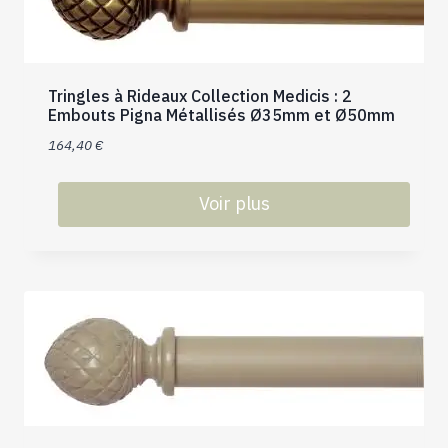
options
peuvent
être
choisies
Tringles à Rideaux Collection Medicis : 2
sur
Embouts Pigna Métallisés Ø35mm et Ø50mm
la
164,40
€
page
du
produit
Voir plus
Ce
produit
a
plusieurs
variations.
Les
options
peuvent
être