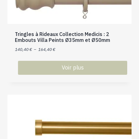
options
peuvent
être
choisies
sur
Tringles à Rideaux Collection Medicis : 2
la
Embouts Villa Peints Ø35mm et Ø50mm
page
Plage
140,40
€
–
164,40
€
du
de
produit
prix :
Voir plus
140,40 €
Ce
à
produit
164,40 €
a
plusieurs
variations.
Les
options
peuvent
être