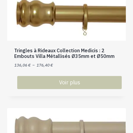
variations.
Les
options
peuvent
être
choisies
sur
Tringles à Rideaux Collection Medicis : 2
la
Embouts Villa Métallisés Ø35mm et Ø50mm
page
Plage
136,06
€
–
176,40
€
du
de
produit
prix :
Voir plus
136,06 €
Ce
à
produit
176,40 €
a
plusieurs
variations.
Les