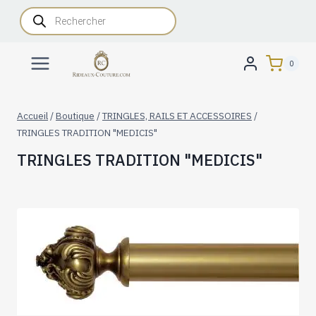
Aller
Recherche
de
au
produits
contenu
0
Accueil
/
Boutique
/
TRINGLES, RAILS ET ACCESSOIRES
/
TRINGLES TRADITION "MEDICIS"
TRINGLES TRADITION "MEDICIS"