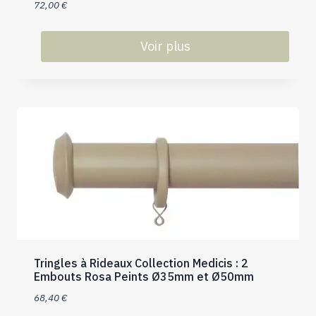
72,00
€
du
produit
Voir plus
Ce
produit
a
plusieurs
variations.
Les
options
peuvent
être
choisies
sur
la
Tringles à Rideaux Collection Medicis : 2
page
Embouts Rosa Peints Ø35mm et Ø50mm
du
68,40
€
produit