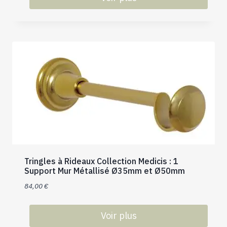
51,60 €
Ce
à
produit
57,60 €
a
plusieurs
variations.
Les
options
peuvent
être
choisies
sur
la
page
Tringles à Rideaux Collection Medicis : 1
Support Mur Métallisé Ø35mm et Ø50mm
du
produit
84,00
€
Voir plus