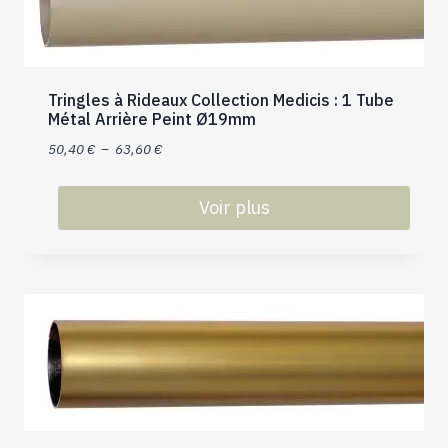
Les
options
peuvent
être
choisies
Tringles à Rideaux Collection Medicis : 1 Tube
Métal Arrière Peint Ø19mm
sur
la
Plage
50,40
€
–
63,60
€
page
de
du
prix :
Voir plus
produit
50,40 €
Ce
à
produit
63,60 €
a
plusieurs
variations.
Les
options
peuvent
être