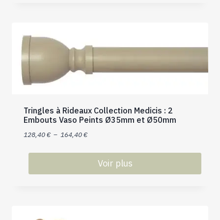
produit
176,40 €
a
plusieurs
variations.
Les
options
peuvent
être
choisies
Tringles à Rideaux Collection Medicis : 2
sur
Embouts Vaso Peints Ø35mm et Ø50mm
la
Plage
128,40
€
–
164,40
€
page
de
du
prix :
produit
Voir plus
128,40 €
Ce
à
produit
164,40 €
a
plusieurs