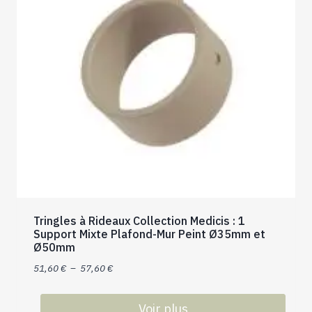
Tringles à Rideaux Collection Medicis : 1
Support Mixte Plafond-Mur Peint Ø35mm et
Ø50mm
Plage
51,60
€
–
57,60
€
de
prix :
Voir plus