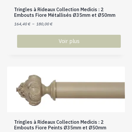
Tringles à Rideaux Collection Medicis : 2
Embouts Fiore Métallisés Ø35mm et Ø50mm
Plage
164,40
€
–
180,00
€
de
prix :
Voir plus
164,40 €
Ce
à
produit
180,00 €
a
plusieurs
variations.
Les
options
peuvent
être
choisies
sur
Tringles à Rideaux Collection Medicis : 2
Embouts Fiore Peints Ø35mm et Ø50mm
la