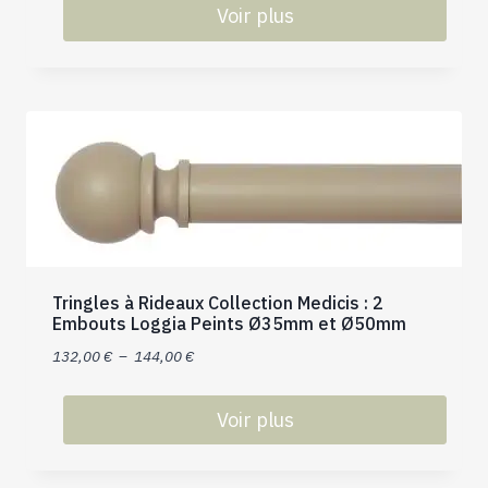
Voir plus
Ce
produit
a
plusieurs
variations.
Les
options
peuvent
être
choisies
Tringles à Rideaux Collection Medicis : 2
sur
Embouts Loggia Peints Ø35mm et Ø50mm
la
Plage
132,00
€
–
144,00
€
page
de
du
prix :
Voir plus
produit
132,00 €
Ce
à
produit
144,00 €