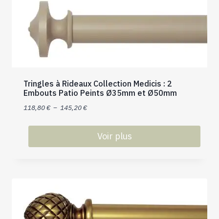
variations.
Les
options
peuvent
être
choisies
sur
Tringles à Rideaux Collection Medicis : 2
la
Embouts Patio Peints Ø35mm et Ø50mm
page
Plage
118,80
€
–
145,20
€
du
de
produit
prix :
Voir plus
118,80 €
Ce
à
produit
145,20 €
a
plusieurs
variations.
Les