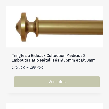
a
plusieurs
variations.
Les
options
peuvent
être
choisies
sur
Tringles à Rideaux Collection Medicis : 2
la
Embouts Patio Métallisés Ø35mm et Ø50mm
page
Plage
140,40
€
–
158,40
€
du
de
produit
prix :
Voir plus
140,40 €
Ce
à
produit
158,40 €
a
plusieurs