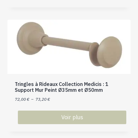
Ce
produit
a
plusieurs
variations.
Les
options
peuvent
être
choisies
sur
Tringles à Rideaux Collection Medicis : 1
la
Support Mur Peint Ø35mm et Ø50mm
page
Plage
du
72,00
€
–
73,20
€
de
produit
prix :
Voir plus
72,00 €
Ce
à
produit
73,20 €