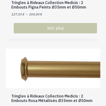
choisies
Tringles à Rideaux Collection Medicis : 2
sur
Embouts Pigna Peints Ø35mm et Ø50mm
la
Plage
127,03
€
–
204,00
€
page
de
du
prix :
Voir plus
produit
127,03 €
Ce
à
produit
204,00 €
a
plusieurs
variations.
Les
options
peuvent
être
choisies
sur
Tringles à Rideaux Collection Medicis : 2
la
Embouts Rosa Métallisés Ø35mm et Ø50mm
page