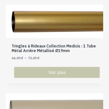
a
plusieurs
variations.
Les
options
peuvent
être
choisies
Tringles à Rideaux Collection Medicis : 1 Tube
sur
Métal Arrière Métallisé Ø19mm
la
Plage
66,00
€
–
72,00
€
page
de
du
prix :
Voir plus
produit
66,00 €
Ce
à
produit
72,00 €
a
plusieurs
variations.