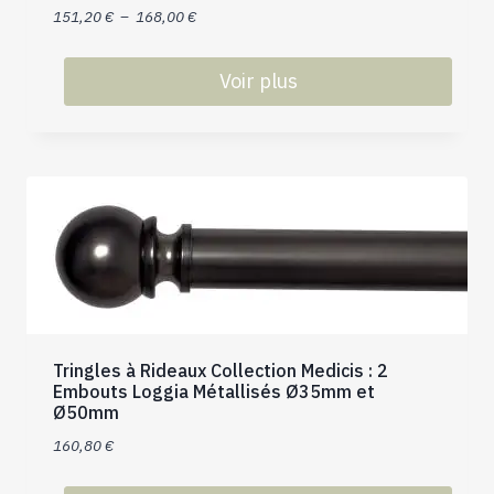
page
Plage
151,20
€
–
168,00
€
du
de
produit
prix :
Voir plus
151,20 €
Ce
à
produit
168,00 €
a
plusieurs
variations.
Les
options
peuvent
être
choisies
Tringles à Rideaux Collection Medicis : 2
sur
Embouts Loggia Métallisés Ø35mm et
la
Ø50mm
page
160,80
€
du
produit