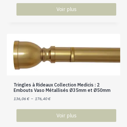
Voir plus
Ce
produit
a
plusieurs
variations.
Les
options
peuvent
être
choisies
Tringles à Rideaux Collection Medicis : 2
sur
Embouts Vaso Métallisés Ø35mm et Ø50mm
la
Plage
136,06
€
–
176,40
€
page
de
du
prix :
produit
Voir plus
136,06 €
Ce
à