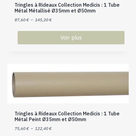
choisies
Tringles à Rideaux Collection Medicis : 1 Tube
sur
Métal Métallisé Ø35mm et Ø50mm
la
Plage
87,60
€
–
145,20
€
page
de
du
prix :
Voir plus
produit
87,60 €
Ce
à
produit
145,20 €
a
plusieurs
variations.
Les
options
peuvent
être
choisies
Tringles à Rideaux Collection Medicis : 1 Tube
Métal Peint Ø35mm et Ø50mm
sur
la
Plage
75,60
€
–
122,40
€
page
de