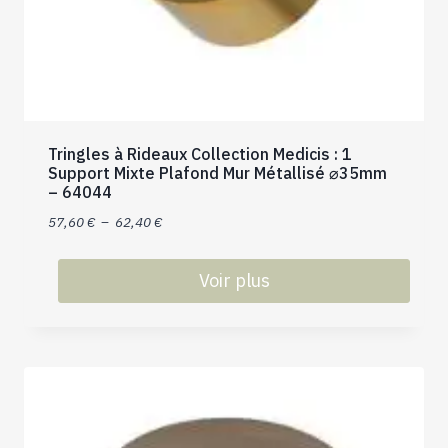
Tringles à Rideaux Collection Medicis : 1
Support Mixte Plafond Mur Métallisé ⌀35mm
– 64044
Plage
57,60
€
–
62,40
€
de
prix :
Voir plus
57,60 €
Ce
à
produit
62,40 €
a
plusieurs
variations.
Les