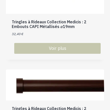
choisies
sur
la
Tringles à Rideaux Collection Medicis : 2
page
Embouts CAPI Métallisés ⌀19mm
du
32,40
€
produit
Voir plus
Ce
produit
a
plusieurs
variations.
Les
options
peuvent
être
Tringles à Rideaux Collection Medicis : 2
choisies