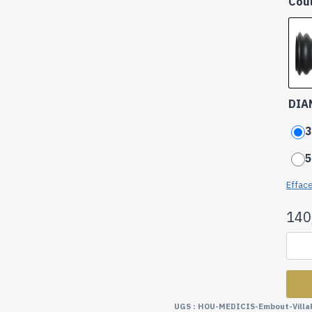
Cou
DIA
3
5
Effac
140
UGS :
HOU-MEDICIS-Embout-Villa