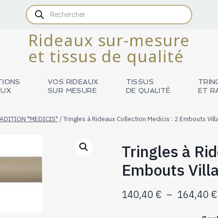
Recherche
de
produits
Rideaux sur-mesure
et tissus de qualité
TIONS
VOS RIDEAUX
TISSUS
TRIN
AUX
SUR MESURE
DE QUALITÉ
ET R
ADITION "MEDICIS"
/
Tringles à Rideaux Collection Medicis : 2 Embouts V
Tringles à Rid
Embouts Vil
140,40
€
–
164,40
€