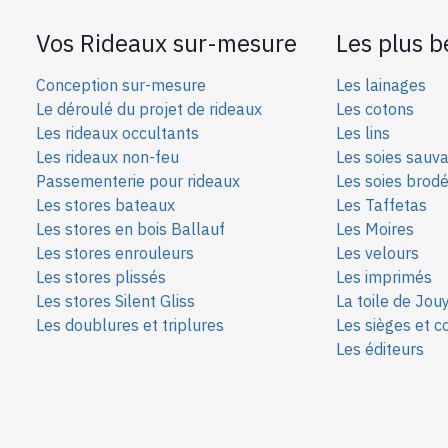
Vos Rideaux sur-mesure
Les plus b
Conception sur-mesure
Les lainages
Le déroulé du projet de rideaux
Les cotons
Les rideaux occultants
Les lins
Les rideaux non-feu
Les soies sauv
Passementerie pour rideaux
Les soies bro
d
Les stores bateaux
Les Taffetas
Les stores en bois Ballauf
Les Moires
Les stores enrouleurs
Les velours
Les stores plissés
Les imprimés
Les stores Silent Gliss
La toile de Jou
Les doublures et triplures
Les sièges et c
Les éditeurs