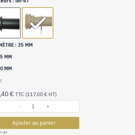
leurs
: lin-47
140,40 €
à
164,40 €
MÈTRE
: 35 MM
5 MM
0 MM
er
,40
€
TTC (
117,00
€
HT)
quantité
de
Ajouter au panier
Tringles
à
P-47