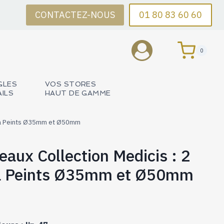
CONTACTEZ-NOUS
01 80 83 60 60
0
GLES
VOS STORES
AILS
HAUT DE GAMME
illa Peints Ø35mm et Ø50mm
eaux Collection Medicis : 2
la Peints Ø35mm et Ø50mm
Plage
de
prix :