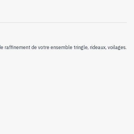
Rideaux
Collection
Medicis
:
2
Embouts
Villa
de raffinement de votre ensemble tringle, rideaux, voilages.
Peints
Ø35mm
et
Ø50mm