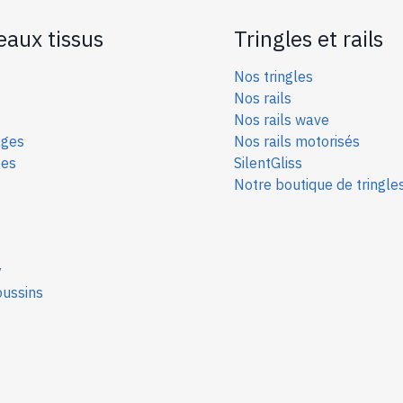
eaux tissus
Tringles et rails
Nos tringles
Nos rails
Nos rails wave
ages
Nos rails motorisés
ées
SilentGliss
Notre boutique de tringle
y
oussins