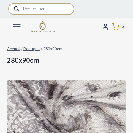
Aller
Recherche
de
au
produits
contenu
0
Accueil
/
Boutique
/
280x90cm
280x90cm