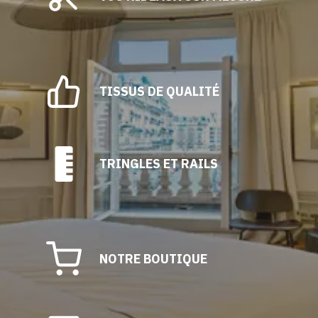
choisies
sur
la
page
du
TISSUS DE QUALITÉ
produit
TRINGLES ET RAILS
NOTRE BOUTIQUE