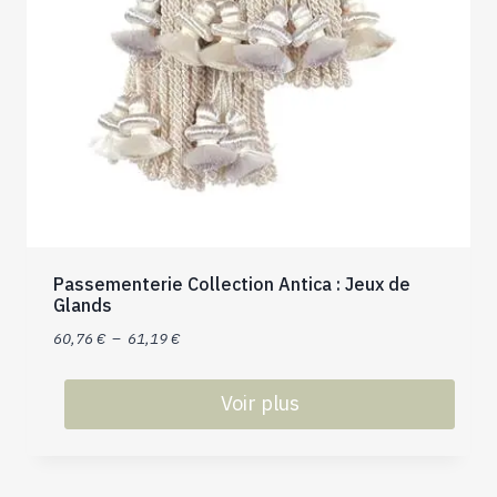
Passementerie Collection Antica : Jeux de
Glands
Plage
60,76
€
–
61,19
€
de
prix :
Voir plus
60,76 €
Ce
à
produit
61,19 €
a