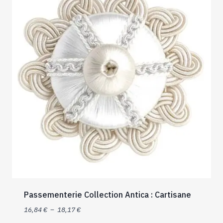
options
peuvent
être
choisies
sur
la
page
du
produit
Passementerie Collection Antica : Cartisane
Plage
16,84
€
–
18,17
€
de