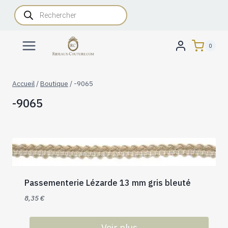
Aller
Recherche
de
au
produits
contenu
0
Accueil
/
Boutique
/
-9065
-9065
Passementerie Lézarde 13 mm gris bleuté
8,35
€
Voir plus