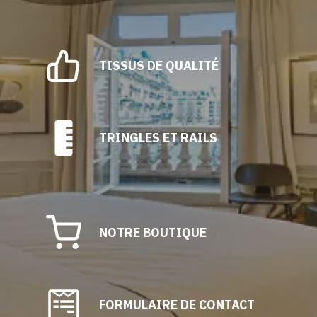
sur
la
page
du
TISSUS DE QUALITÉ
produit
TRINGLES ET RAILS
NOTRE BOUTIQUE
FORMULAIRE DE CONTACT