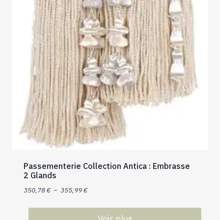
Passementerie Collection Antica : Embrasse
2 Glands
Plage
350,78
€
–
355,99
€
de
prix :
Voir plus