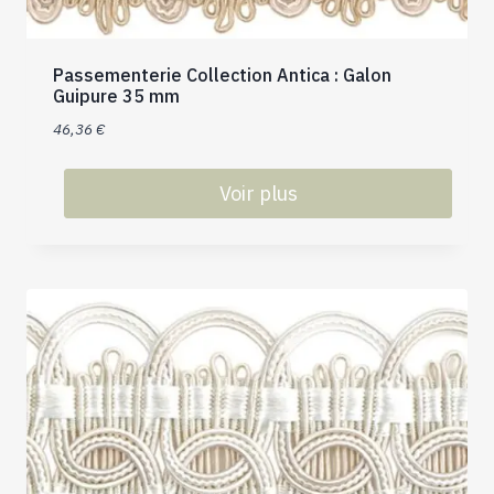
sur
la
page
Passementerie Collection Antica : Galon
du
Guipure 35 mm
produit
46,36
€
Voir plus
Ce
produit
a
plusieurs
variations.
Les
options
peuvent
être
choisies