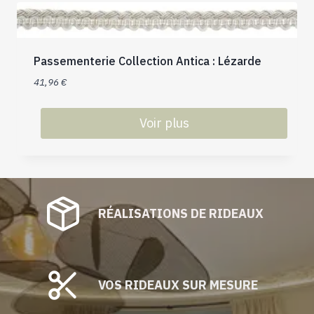
plusieurs
variations.
Les
Passementerie Collection Antica : Lézarde
options
peuvent
41,96
€
être
choisies
Voir plus
sur
Ce
la
produit
page
a
du
plusieurs
produit
RÉALISATIONS DE RIDEAUX
variations.
Les
options
peuvent
être
VOS RIDEAUX SUR MESURE
choisies