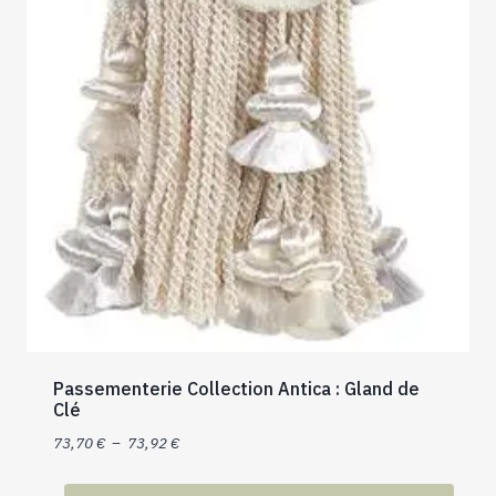
Passementerie Collection Antica : Gland de
Clé
Plage
73,70
€
–
73,92
€
de
prix :