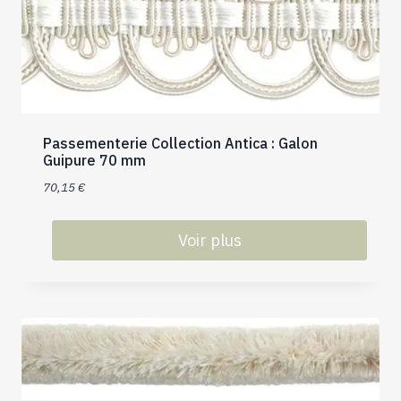
sur
la
page
du
produit
Passementerie Collection Antica : Galon
Guipure 70 mm
70,15
€
Voir plus
Ce
produit
a
plusieurs
variations.
Les
options