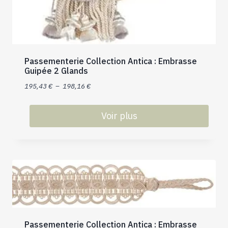
Passementerie Collection Antica : Embrasse
Guipée 2 Glands
Plage
195,43
€
–
198,16
€
de
prix :
Voir plus
195,43 €
Ce
à
produit
198,16 €
a
plusieurs
variations.
Les
options
peuvent
Passementerie Collection Antica : Embrasse