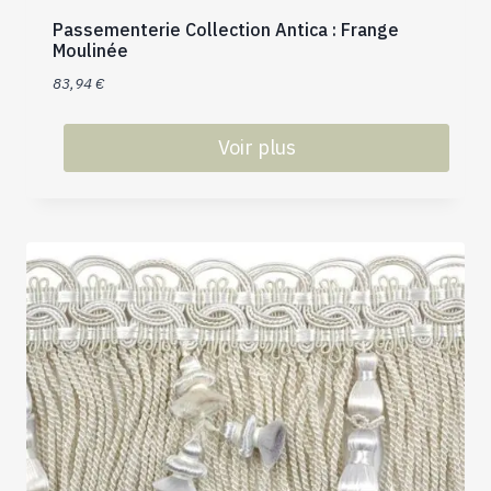
produit
Passementerie Collection Antica : Frange
Moulinée
83,94
€
Voir plus
Ce
produit
a
plusieurs
variations.
Les
options
peuvent
être
choisies
sur
la