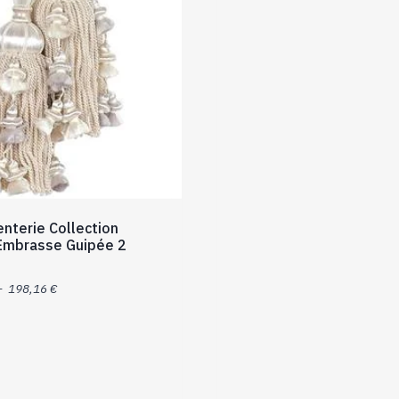
nterie Collection
 Embrasse Guipée 2
Plage
–
198,16
€
de
prix :
195,43 €
à
198,16 €