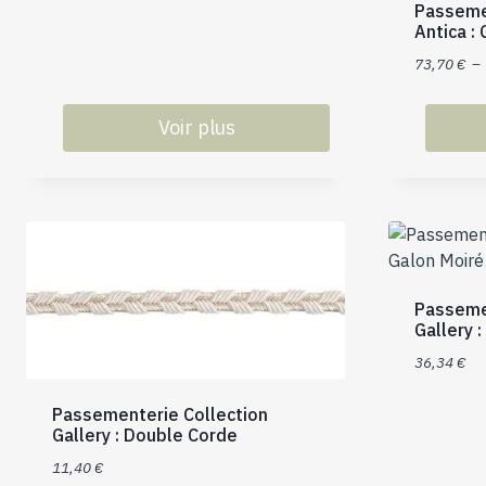
Passeme
Antica :
73,70
€
–
Voir plus
Ce
Ce
produit
produit
a
a
plusieurs
plusieurs
variations.
variations
Les
Les
Passeme
options
options
Gallery 
peuvent
peuvent
36,34
€
être
être
choisies
choisies
Passementerie Collection
sur
sur
Gallery : Double Corde
la
la
11,40
€
page
page