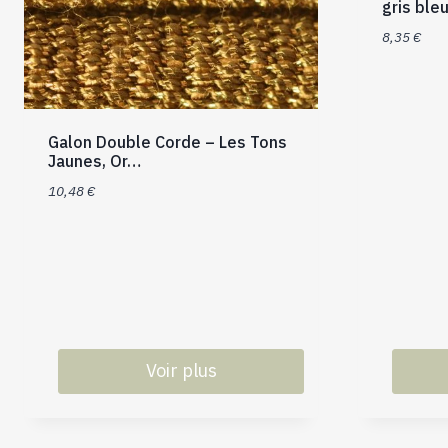
gris ble
8,35
€
Galon Double Corde – Les Tons
Jaunes, Or…
10,48
€
Voir plus
Ce
Ce
produit
produit