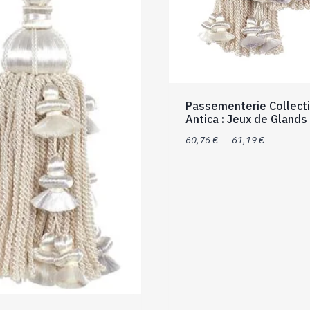
Passementerie Collect
Antica : Jeux de Glands
Plage
60,76
€
–
61,19
€
de
prix :
60,76 €
à
61,19 €