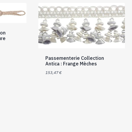
a
plusieurs
variations.
Les
options
ion
peuvent
ure
être
choisies
sur
Passementerie Collection
Antica : Frange Mèches
la
page
153,47
€
du
produit