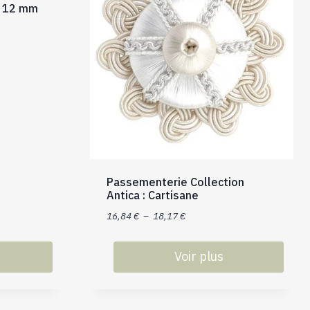
ds 12 mm
Passementerie Collection
Antica : Cartisane
Plage
16,84
€
–
18,17
€
de
prix :
Voir plus
16,84 €
Ce
à
produit
18,17 €