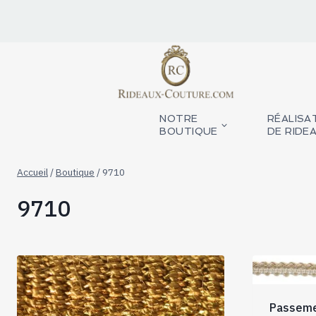
Aller
au
contenu
NOTRE
RÉALISA
BOUTIQUE
DE RIDE
Accueil
/
Boutique
/
9710
9710
Passeme