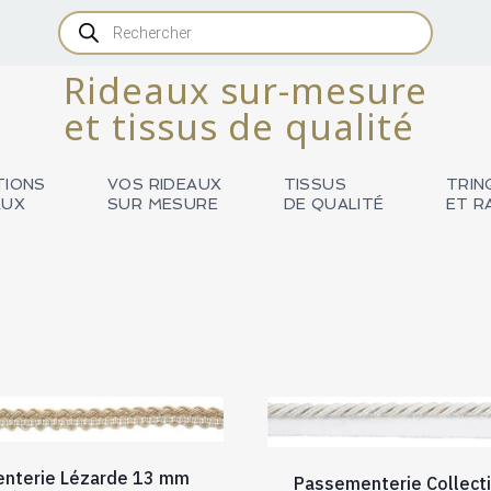
Recherche
de
produits
Rideaux sur-mesure
et tissus de qualité
TIONS
VOS RIDEAUX
TISSUS
TRIN
AUX
SUR MESURE
DE QUALITÉ
ET R
nterie Lézarde 13 mm
Passementerie Collect