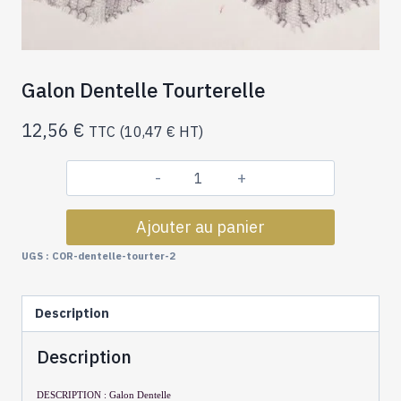
Galon Dentelle Tourterelle
12,56
€
TTC (
10,47
€
HT)
quantité
de
Ajouter au panier
Galon
Dentelle
UGS :
COR-dentelle-tourter-2
Tourterelle
Description
Description
DESCRIPTION : Galon Dentelle