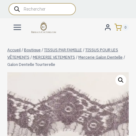
Aller
Recherche
de
au
produits
contenu
0
Accueil
/
Boutique
/
TISSUS PAR FAMILLE
/
TISSUS POUR LES
VÊTEMENTS
/
MERCERIE VETEMENTS
/
Mercerie Galon Dentelle
/
Galon Dentelle Tourterelle