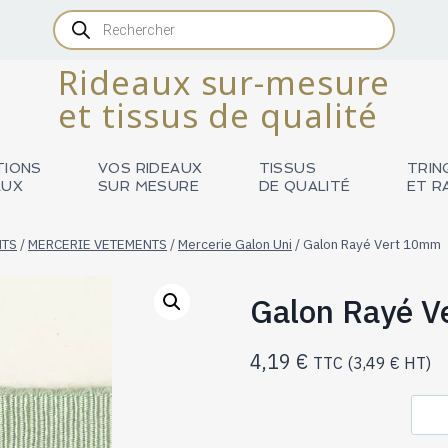
Recherche
de
produits
Rideaux sur-mesure
et tissus de qualité
TIONS
VOS RIDEAUX
TISSUS
TRIN
AUX
SUR MESURE
DE QUALITÉ
ET R
NTS
/
MERCERIE VETEMENTS
/
Mercerie Galon Uni
/
Galon Rayé Vert 10mm
Galon Rayé 
4,19
€
TTC (
3,49
€
HT)