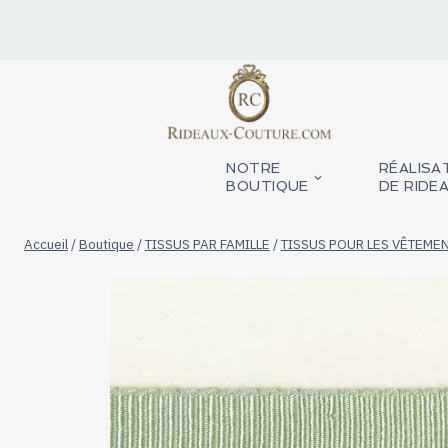
Aller
au
contenu
NOTRE
RÉALISA
BOUTIQUE
DE RIDE
Accueil
/
Boutique
/
TISSUS PAR FAMILLE
/
TISSUS POUR LES VÊTEME