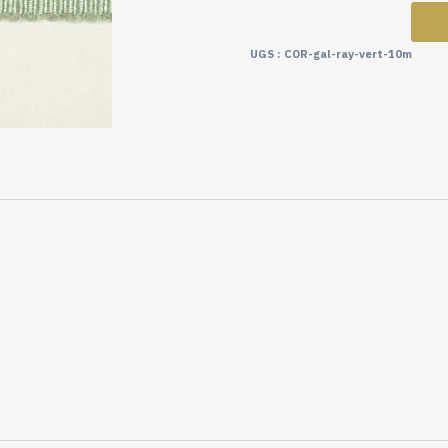
UGS :
COR-gal-ray-vert-10m