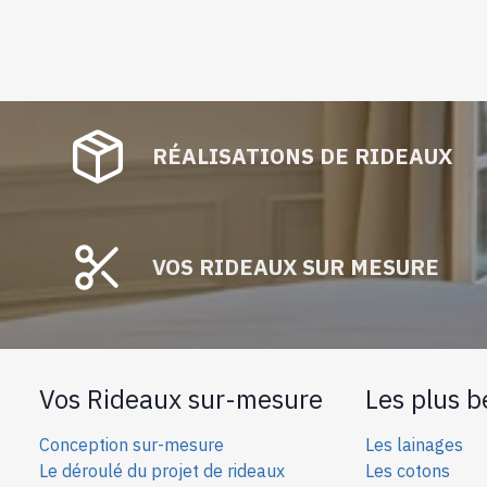
RÉALISATIONS DE RIDEAUX
VOS RIDEAUX SUR MESURE
Vos Rideaux sur-mesure
Les plus b
Conception sur-mesure
Les lainages
Le déroulé du projet de rideaux
Les cotons