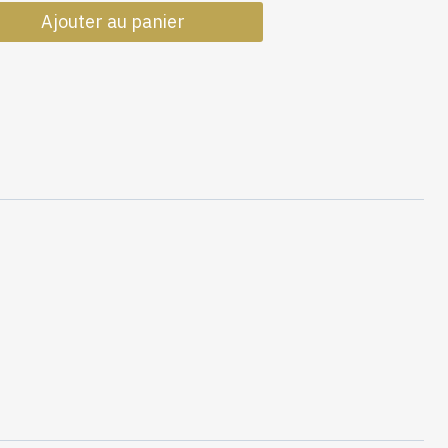
de
Ajouter au panier
Galon
Rayé
Vert
10mm