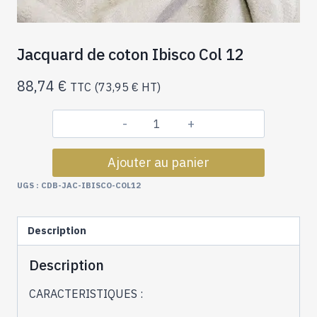
Jacquard de coton Ibisco Col 12
88,74
€
TTC (
73,95
€
HT)
quantité
de
Ajouter au panier
Jacquard
de
UGS :
CDB-JAC-IBISCO-COL12
coton
Ibisco
Description
Col
12
Description
CARACTERISTIQUES :