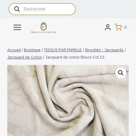
Aller
Recherche
de
au
produits
contenu
0
Accueil
/
Boutique
/
TISSUS PAR FAMILLE
/
Brochés - Jacquards
/
Jacquard de Coton
/
Jacquard de coton Ibisco Col 12