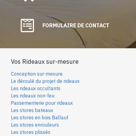
FORMULAIRE DE CONTACT
Vos Rideaux sur-mesure
Conception sur-mesure
Le déroulé du projet de rideaux
Les rideaux occultants
Les rideaux non-feu
Passementerie pour rideaux
Les stores bateaux
Les stores en bois Ballauf
Les stores enrouleurs
Les stores plissés