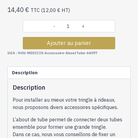
14,40
€
TTC (
12,00
€
HT)
quantité
de
Ajouter au panier
Tringles
à
UGS :
HOU-MEDICIS-Accessoire-AboutTube-64097
Rideaux
Collection
Description
Medicis
:
Description
1
About
Pour installer au mieux votre tringle à rideaux,
de
nous proposons divers accessoires spécifiques.
Tube
Ø35mm
L’about de tube permet de connecter deux tubes
-
ensemble pour former une grande tringle.
64097
Dans ce cas, nous vous conseillons de fixer un