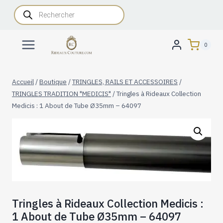
Aller
Recherche
de
au
produits
contenu
0
Accueil
/
Boutique
/
TRINGLES, RAILS ET ACCESSOIRES
/
TRINGLES TRADITION "MEDICIS"
/
Tringles à Rideaux Collection
Medicis : 1 About de Tube Ø35mm – 64097
Tringles à Rideaux Collection Medicis :
1 About de Tube Ø35mm – 64097