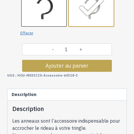
Effacer
quantité
de
Ajouter au panier
Tringles
à
UGS :
HOU-MEDICIS-Accessoire-64118-1
Rideaux
Collection
Description
Medicis
:
Description
6
Anneaux
Les anneaux sont l’accessoire indispensable pour
de
accrocher le rideau à votre tringle.
Blocage