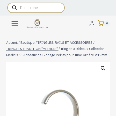
Aller
Recherche
de
au
produits
contenu
0
Accueil
/
Boutique
/
TRINGLES, RAILS ET ACCESSOIRES
/
TRINGLES TRADITION "MEDICIS"
/
Tringles à Rideaux Collection
Medicis : 6 Anneaux de Blocage Peints pour Tube Arrière Ø19mm