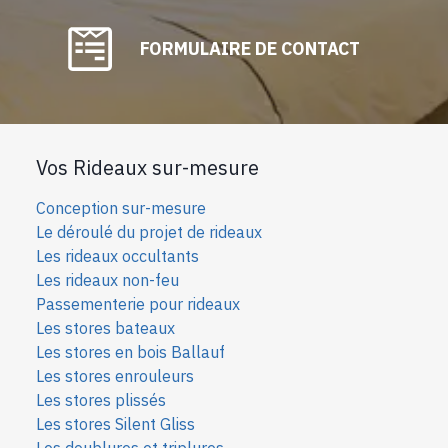
FORMULAIRE DE CONTACT
Vos Rideaux sur-mesure
Conception sur-mesure
Le déroulé du projet de rideaux
Les rideaux occultants
Les rideaux non-feu
Passementerie pour rideaux
Les stores bateaux
Les stores en bois Ballauf
Les stores enrouleurs
Les stores plissés
Les stores Silent Gliss
Les doublures et triplures